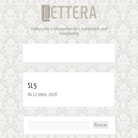
traducción e interpretación | translation and
interpreting
SL5
On 12 enero, 2018