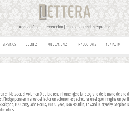
traducción e interpretación | translation and interpreting
SERVICIOS
CLIENTES
PUBLICACIONES
TRADUCTORES
CONTACTO
en en Matador, el volumen Q quiere rendir homenaje a la fotografía de la mano de uno 
s. Pledge pone en manos del lector un volumen espectacular en el que imagina un partic
Salgado, LuGuang, John Morris, Yun Suyeon, Don McCullin, Edward Burtynsky, Stephen Du
tre otros.